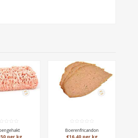
pengehakt
Boerenfricandon
,50 per kg
€16,40 per kg