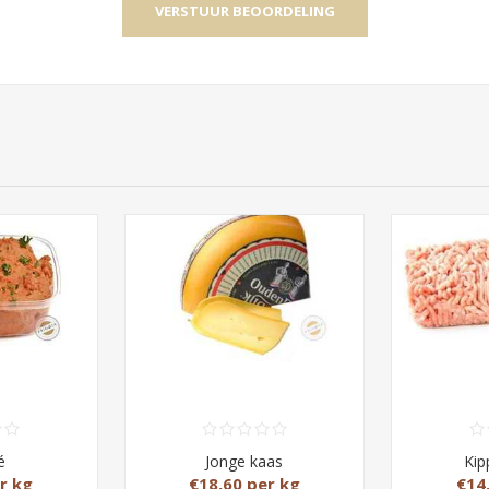
é
Jonge kaas
Kip
r kg
€18,60 per kg
€14